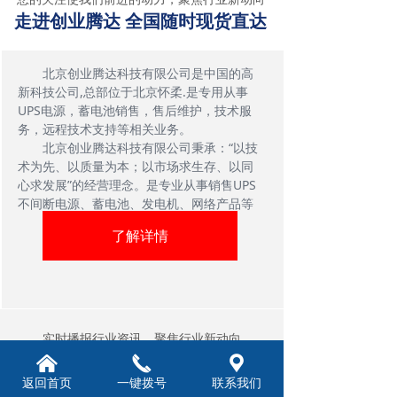
走进创业腾达 全国随时现货直达
北京创业腾达科技有限公司是中国的高
新科技公司,总部位于北京怀柔.是专用从事
UPS电源，蓄电池销售，售后维护，技术服
务，远程技术支持等相关业务。
北京创业腾达科技有限公司秉承：“以技
术为先、以质量为本；以市场求生存、以同
心求发展”的经营理念。是专业从事销售UPS
不间断电源、蓄电池、发电机、网络产品等
产品的科技公司。同时提供包括开关电源、
了解详情
EPS电源、稳压电源、综合布线、机房空调·
系统集成在内的完整的网络机房电源设备产
品。
实时播报行业资讯，聚焦行业新动向
新闻正在发生 聚焦创业腾达
낀
끅
끇
返回首页
一键拨号
联系我们