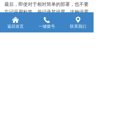
最后，即使对于相对简单的部署，也不要
忘记采用标签，并记录其设置。这种设置
的好处是显而易见的，因为部署的清单可
낀
끅
끇
返回首页
一键拨号
联系我们
能会被一个新的IT人员丢失，或供应商在
承包工作在系统的某些方面有缺失，有了
标签，可以节省时间，适当的标签减少了
灾难性错误的可能性，如任务关键系统拔
掉或重新启动。
前一个：
无
ꄴ
后一个：
无
ꄲ
北京创业腾达科技有限公司